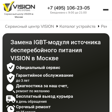
+7 (495) 106-23-05
Ежедневно с 9:00 до 21:00
Сервисный центр VISION
в
Москве
Сервисный центр VISION
Каталог устройств
Ремо
Замена IGBT-модуля источника
бесперебойного питания
VISION в Москве
Официальный сервис
Гарантийное обслуживание
до 3 лет
Диагностика за наш счет,
ремонт по желанию
Бесплатный выезд курьера
в день обращения
Срочный ремонт