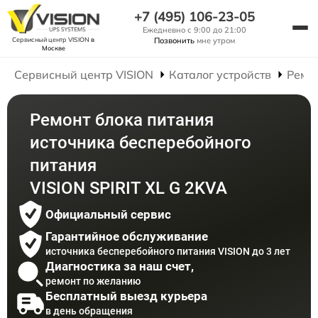
+7 (495) 106-23-05
Ежедневно с 9:00 до 21:00
Сервисный центр VISION
в
Позвонить
мне утром
Москве
Сервисный центр VISION
Каталог устройств
Ремо
Ремонт блока питания
источника бесперебойного
питания
VISION SPIRIT XL G 2KVA
Официальный сервис
Гарантийное обслуживание
источника бесперебойного питания VISION до 3 лет
Диагностика за наш счет,
ремонт по желанию
Бесплатный выезд курьера
в день обращения