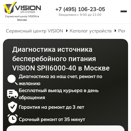
+7 (495) 106-23-05
Ежедневно с 9:00 до 21:00
Сервисный центр VISION
в
Москве
Сервисный центр VISION
Каталог устройств
Ремо
Диагностика источника
бесперебойного питания
VISION SPII6000-40 в Москве
Диагностика за наш счет, ремонт по
желанию
Бесплатный выезд курьера в день
обращения
Гарантия на ремонт до 3 лет
Срочный ремонт от 35 минут