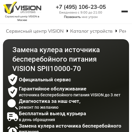
+7 (495) 106-23-05
Ежедневно с 9:00 до 21:00
Сервисный центр VISION
в
Позвонить
мне утром
Москве
Сервисный центр VISION
Каталог устройств
Ремо
Замена кулера источника
бесперебойного питания
VISION SPII10000-70
Официальный сервис
Гарантийное обслуживание
источника бесперебойного питания VISION до 3 лет
Диагностика за наш счет,
ремонт по желанию
Бесплатный выезд курьера
в день обращения
Замена кулера источника бесперебойного
питания