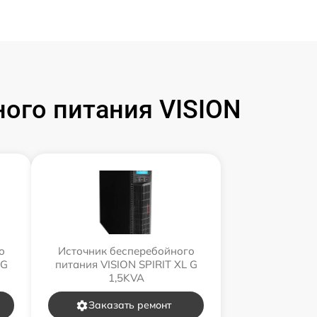
ого питания VISION
о
Источник бесперебойного
 G
питания VISION SPIRIT XL G
1,5KVA
Заказать ремонт