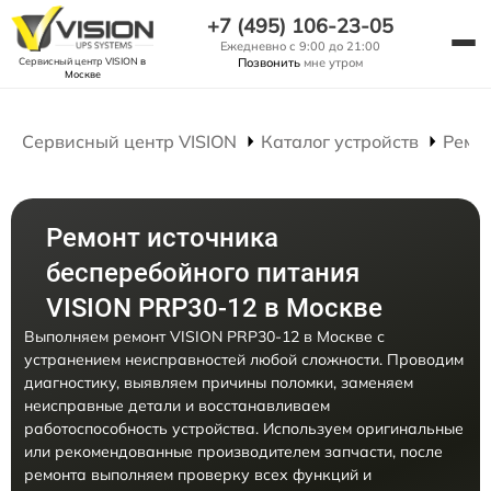
+7 (495) 106-23-05
Ежедневно с 9:00 до 21:00
Сервисный центр VISION
в
Позвонить
мне утром
Москве
Сервисный центр VISION
Каталог устройств
Ремо
Ремонт источника
бесперебойного питания
VISION PRP30-12 в Москве
Выполняем ремонт VISION PRP30-12 в Москве с
устранением неисправностей любой сложности. Проводим
диагностику, выявляем причины поломки, заменяем
неисправные детали и восстанавливаем
работоспособность устройства. Используем оригинальные
или рекомендованные производителем запчасти, после
ремонта выполняем проверку всех функций и