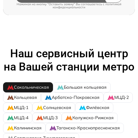
Нажимая на кнопку "Оставить заявку" Вы соглашаетесь c
политикой
конфиденциальности
Наш сервисный центр
на Вашей станции метро
Сокольническая
Большая кольцевая
Кольцевая
Арбатско-Покровская
МЦД-2
МЦД-1
Солнцевская
Филёвская
МЦД-4
МЦД-3
Калужско-Рижская
Калининская
Таганско-Краснопресненская
Серпуховско-Тимирязевская