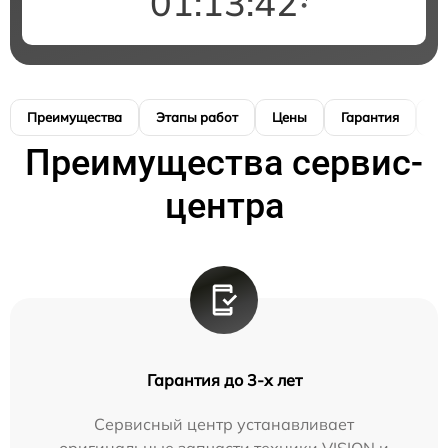
01:13:41
Преимущества
Этапы работ
Цены
Гарантия
М
Преимущества сервис-
центра
Гарантия до 3-х лет
Сервисный центр устанавливает
оригинальные запчасти техники VISION и