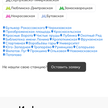
Люблинско-Дмитровская
Замоскворецкая
Некрасовская
Бутовская
Бульвар Рокоссовского
Черкизовская
Преображенская площадь
Красносельская
Красные Ворота
Чистые пруды
Лубянка
Охотный Ряд
Библиотека имени Ленина
Кропоткинская
Фрунзенская
Спортивная
Воробьёвы горы
Университет
Юго-Западная
Тропарёво
Румянцево
Саларьево
Филатов Луг
Прокшино
Ольховая
Новомосковская
Потапово
Не нашли свою станцию?
Оставить заявку