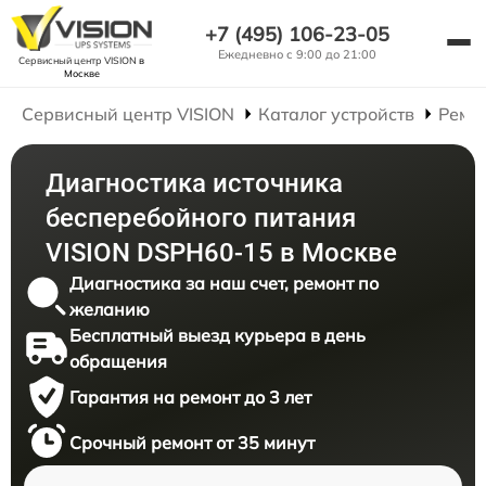
+7 (495) 106-23-05
Ежедневно с 9:00 до 21:00
Сервисный центр VISION
в
Москве
Сервисный центр VISION
Каталог устройств
Ремо
Диагностика источника
бесперебойного питания
VISION DSPH60-15 в Москве
Диагностика за наш счет, ремонт по
желанию
Бесплатный выезд курьера в день
обращения
Гарантия на ремонт до 3 лет
Срочный ремонт от 35 минут