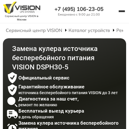
+7 (495) 106-23-05
Ежедневно с 9:00 до 21:00
Сервисный центр VISION
в
Москве
Сервисный центр VISION
Каталог устройств
Ремо
Замена кулера источника
бесперебойного питания
VISION DSPH30-5
Официальный сервис
Гарантийное обслуживание
источника бесперебойного питания VISION до 3 лет
Диагностика за наш счет,
ремонт по желанию
Бесплатный выезд курьера
в день обращения
Замена кулера источника бесперебойного
питания