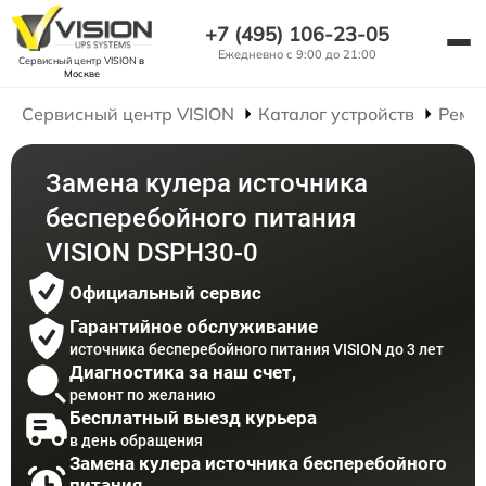
+7 (495) 106-23-05
Ежедневно с 9:00 до 21:00
Сервисный центр VISION
в
Москве
Сервисный центр VISION
Каталог устройств
Ремо
Замена кулера источника
бесперебойного питания
VISION DSPH30-0
Официальный сервис
Гарантийное обслуживание
источника бесперебойного питания VISION до 3 лет
Диагностика за наш счет,
ремонт по желанию
Бесплатный выезд курьера
в день обращения
Замена кулера источника бесперебойного
питания