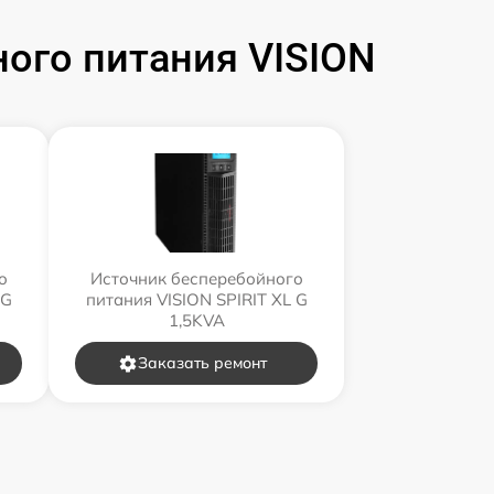
ого питания VISION
о
Источник бесперебойного
 G
питания VISION SPIRIT XL G
1,5KVA
Заказать ремонт