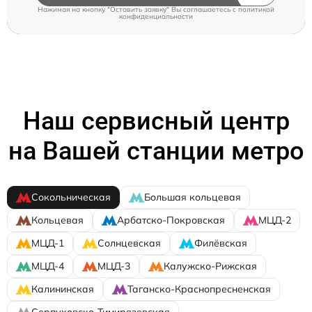
Нажимая на кнопку "Оставить заявку" Вы соглашаетесь c
политикой
конфиденциальности
Наш сервисный центр
на Вашей станции метро
Сокольническая
Большая кольцевая
Кольцевая
Арбатско-Покровская
МЦД-2
МЦД-1
Солнцевская
Филёвская
МЦД-4
МЦД-3
Калужско-Рижская
Калининская
Таганско-Краснопресненская
Серпуховско-Тимирязевская