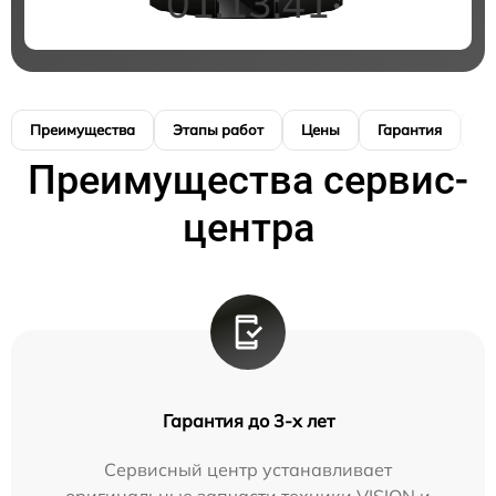
01:13:40
Преимущества
Этапы работ
Цены
Гарантия
М
Преимущества сервис-
центра
Гарантия до 3-х лет
Сервисный центр устанавливает
оригинальные запчасти техники VISION и