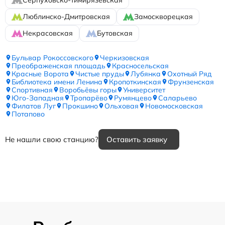
Люблинско-Дмитровская
Замоскворецкая
Некрасовская
Бутовская
Бульвар Рокоссовского
Черкизовская
Преображенская площадь
Красносельская
Красные Ворота
Чистые пруды
Лубянка
Охотный Ряд
Библиотека имени Ленина
Кропоткинская
Фрунзенская
Спортивная
Воробьёвы горы
Университет
Юго-Западная
Тропарёво
Румянцево
Саларьево
Филатов Луг
Прокшино
Ольховая
Новомосковская
Потапово
Не нашли свою станцию?
Оставить заявку