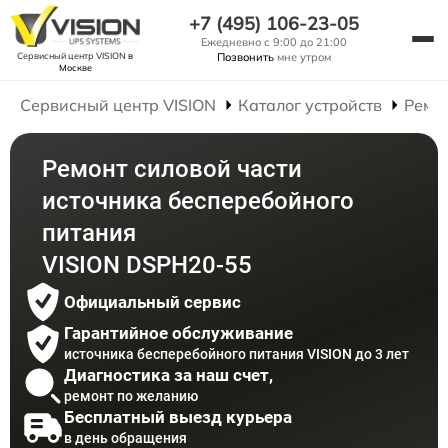
+7 (495) 106-23-05
Ежедневно с 9:00 до 21:00
Сервисный центр VISION
в
Позвонить
мне утром
Москве
Сервисный центр VISION
Каталог устройств
Ремо
Ремонт силовой части
источника бесперебойного
питания
VISION DSPH20-55
Официальный сервис
Гарантийное обслуживание
источника бесперебойного питания VISION до 3 лет
Диагностика за наш счет,
ремонт по желанию
Бесплатный выезд курьера
в день обращения