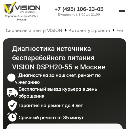
+7 (495) 106-23-05
Ежедневно с 9:00 до 21:00
Сервисный центр VISION
в
Москве
Сервисный центр VISION
Каталог устройств
Ремо
Диагностика источника
бесперебойного питания
VISION DSPH20-55 в Москве
Диагностика за наш счет, ремонт по
желанию
Бесплатный выезд курьера в день
обращения
Гарантия на ремонт до 3 лет
Срочный ремонт от 35 минут