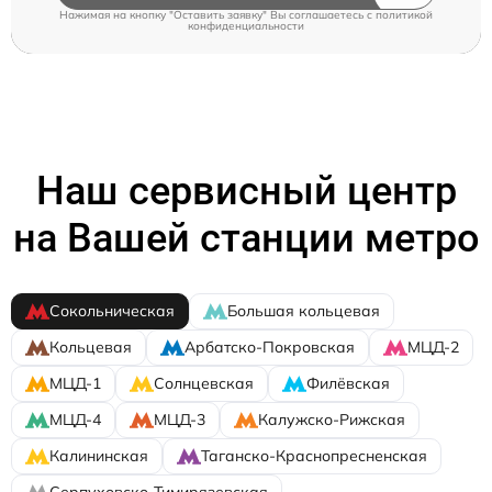
Нажимая на кнопку "Оставить заявку" Вы соглашаетесь c
политикой
конфиденциальности
Наш сервисный центр
на Вашей станции метро
Сокольническая
Большая кольцевая
Кольцевая
Арбатско-Покровская
МЦД-2
МЦД-1
Солнцевская
Филёвская
МЦД-4
МЦД-3
Калужско-Рижская
Калининская
Таганско-Краснопресненская
Серпуховско-Тимирязевская