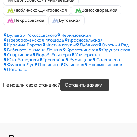
Люблинско-Дмитровская
Замоскворецкая
Некрасовская
Бутовская
Бульвар Рокоссовского
Черкизовская
Преображенская площадь
Красносельская
Красные Ворота
Чистые пруды
Лубянка
Охотный Ряд
Библиотека имени Ленина
Кропоткинская
Фрунзенская
Спортивная
Воробьёвы горы
Университет
Юго-Западная
Тропарёво
Румянцево
Саларьево
Филатов Луг
Прокшино
Ольховая
Новомосковская
Потапово
Не нашли свою станцию?
Оставить заявку