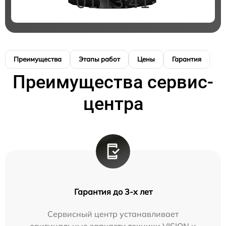
01:13:40
Преимущества
Этапы работ
Цены
Гарантия
М
Преимущества сервис-
центра
Гарантия до 3-х лет
Сервисный центр устанавливает
оригинальные запчасти техники VISION и