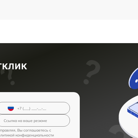
тклик
правляя, Вы соглашаетесь с
олитикой конфиденциальности