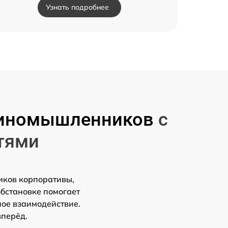
Узнать подробнее
единомышленников
с
тями
иков корпоративы,
обстановке помогает
ное взаимодействие.
вперёд.